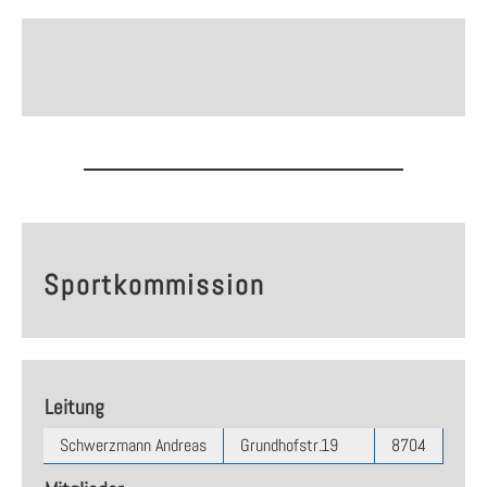
Sportkommission
Leitung
Schwerzmann Andreas
Grundhofstr.19
8704
870