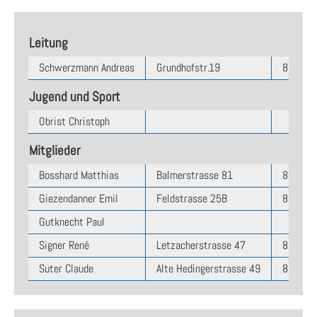
Leitung
Schwerzmann Andreas
Grundhofstr.19
8704
Jugend und Sport
Obrist Christoph
Mitglieder
Bosshard Matthias
Balmerstrasse 81
8331
Giezendanner Emil
Feldstrasse 25B
8330
Gutknecht Paul
Signer René
Letzacherstrasse 47
8117
Suter Claude
Alte Hedingerstrasse 49
8910