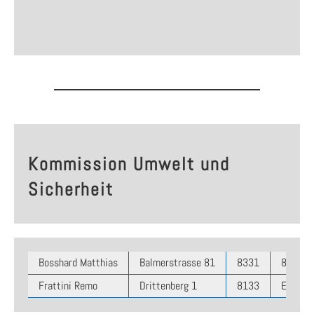
Kommission Umwelt und
Sicherheit
Bosshard Matthias
Balmerstrasse 81
8331
8331 Au
Frattini Remo
Drittenberg 1
8133
Essling