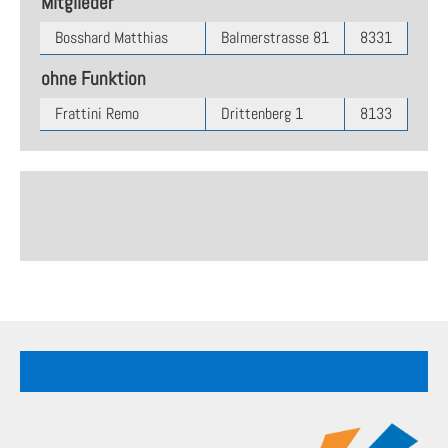
Mitglieder
Bosshard Matthias
Balmerstrasse 81
8331
833
ohne Funktion
Frattini Remo
Drittenberg 1
8133
Ess